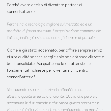
Perché avete deciso di diventare partner di
sonnenBatterie?
Perché ha la tecnologia migliore sul mercato ed è un
prodotto di fascia premium. L’organizzazione commerciale
italiana, inoltre, è estremamente affidabile e disponibile.
Come è già stato accennato, per offrire sempre servizi
di alta qualità sonnen sceglie solo società specializzate e
ben consolidate. Ma quali sono le caratteristiche
fondamentali richieste per diventare un Centro
sonnenBatterie?
Sicuramente essere una azienda affidabile e con una
altissima qualità di servizio al cliente. Quello che però più
accomuna le due aziende e che rende questa partnership
vincente, è l’attenzione e il forte orientamento alla massima