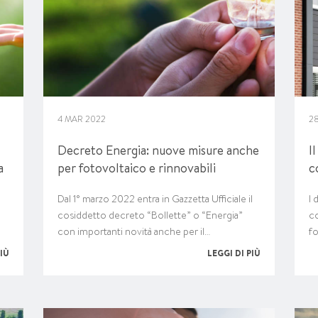
4 MAR 2022
2
Decreto Energia: nuove misure anche
I
a
per fotovoltaico e rinnovabili
c
Dal 1° marzo 2022 entra in Gazzetta Ufficiale il
I 
cosiddetto decreto “Bollette” o “Energia”
co
con importanti novità anche per il…
fo
PIÙ
LEGGI DI PIÙ