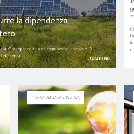
T
g
+
urre la dipendenza
L’
stero
l’
in
talia, Greenpeace Italia e Legambiente, avanzano 10
ri
d efficienza…
LEGGI DI PIÙ
INDIPENDENZA ENERGETICA