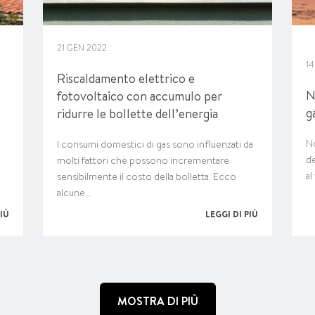
21 GEN 2022
1
Riscaldamento elettrico e
N
fotovoltaico con accumulo per
g
ridurre le bollette dell’energia
No
I consumi domestici di gas sono influenzati da
de
molti fattori che possono incrementare
al
sensibilmente il costo della bolletta. Ecco
alcune…
PIÙ
LEGGI DI PIÙ
MOSTRA DI PIÙ