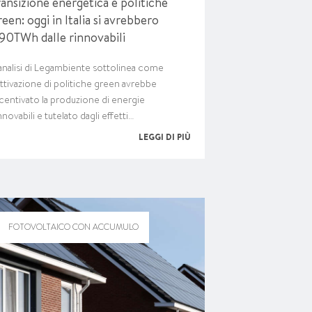
ransizione energetica e politiche
reen: oggi in Italia si avrebbero
90TWh dalle rinnovabili
analisi di Legambiente sottolinea come
attivazione di politiche green avrebbe
centivato la produzione di energie
nnovabili e tutelato dagli effetti…
LEGGI DI PIÙ
FOTOVOLTAICO CON ACCUMULO