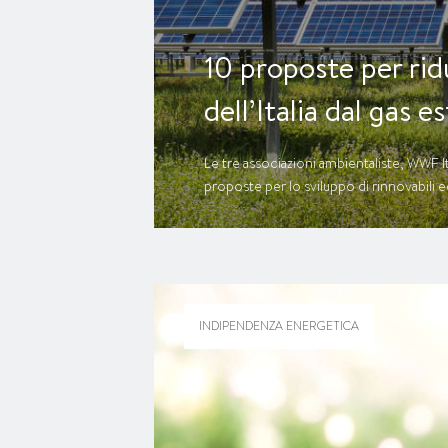
10 proposte per rid
dell’Italia dal gas e
Le tre associazioni ambientaliste, WWF I
proposte per lo sviluppo di rinnovabili e
INDIPENDENZA ENERGETICA